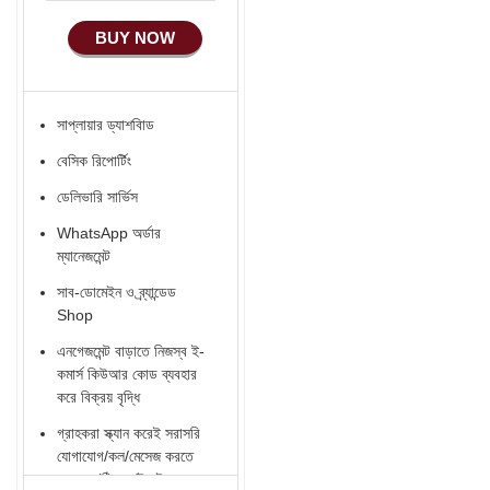
বিজ্ঞাপন
BUY NOW
নিজস্ব ব্র্যান্ডেড বারকোড
সিস্টেম
সাপ্লায়ার ড্যাশবিাড
বেসিক রিপোর্টিং
ডেলিভারি সার্ভিস
WhatsApp অর্ডার
ম্যানেজমেন্ট
সাব-ডোমেইন ও ব্র্যান্ডেড
Shop
এনগেজমেন্ট বাড়াতে নিজস্ব ই-
কমার্স কিউআর কোড ব্যবহার
করে বিক্রয় বৃদ্ধি
গ্রাহকরা স্ক্যান করেই সরাসরি
যোগাযোগ/কল/মেসেজ করতে
পারবেন (ঠিকানা/ইমেইল -