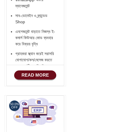
ম্যানেজমেন্ট
সাব-ডোমেইন ও ব্র্যান্ডেড
Shop
এনগেজমেন্ট বাড়াতে নিজস্ব ই-
কমার্স কিউআর কোড ব্যবহার
করে বিক্রয় বৃদ্ধি
গ্রাহকরা স্ক্যান করেই সরাসরি
যোগাযোগ/কল/মেসেজ করতে
পারবেন (ঠিকানা/ইমেইল -
হোয়াটসঅ্যাপ - ফোন)
READ MORE
Verified ভেন্ডর Badge
সোশ্যাল মিডিয়া ইন্টিগ্রেশন
(Facebook -
YouTube - Instagram
50.0%
OFF
- LinkedIn - TikTok ..)
ফেসবুক শপ কানেকশন
ফেসবুক পিক্সেল Setup করে