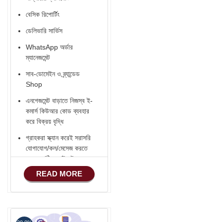
বেসিক রিপোর্টিং
ডেলিভারি সার্ভিস
WhatsApp অর্ডার
ম্যানেজমেন্ট
সাব-ডোমেইন ও ব্র্যান্ডেড
Shop
এনগেজমেন্ট বাড়াতে নিজস্ব ই-
কমার্স কিউআর কোড ব্যবহার
করে বিক্রয় বৃদ্ধি
গ্রাহকরা স্ক্যান করেই সরাসরি
যোগাযোগ/কল/মেসেজ করতে
পারবেন (ঠিকানা/ইমেইল
READ MORE
হোয়াটসঅ্যাপ
ফোন)
Verified ভেন্ডর Badge