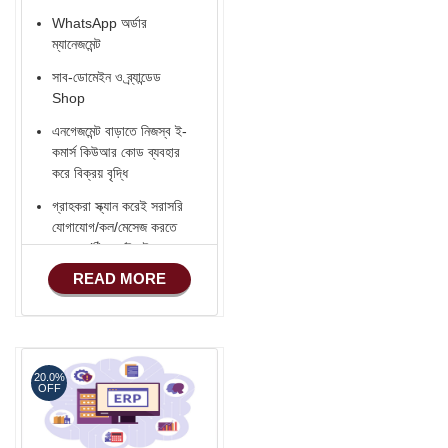
WhatsApp অর্ডার
ম্যানেজমেন্ট
সাব-ডোমেইন ও ব্র্যান্ডেড
Shop
এনগেজমেন্ট বাড়াতে নিজস্ব ই-
কমার্স কিউআর কোড ব্যবহার
করে বিক্রয় বৃদ্ধি
গ্রাহকরা স্ক্যান করেই সরাসরি
যোগাযোগ/কল/মেসেজ করতে
পারবেন (ঠিকানা/ইমেইল -
হোয়াটসঅ্যাপ - ফোন)
READ MORE
Verified ভেন্ডর Badge
সোশ্যাল মিডিয়া ইন্টিগ্রেশন
(Facebook -
YouTube - Instagram
20.0%
OFF
- LinkedIn - TikTok ..)
ফেসবুক শপ কানেকশন