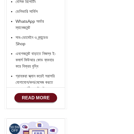
বেসিক রিপোর্টিং
ডেলিভারি সার্ভিস
WhatsApp অর্ডার
ম্যানেজমেন্ট
সাব-ডোমেইন ও ব্র্যান্ডেড
Shop
এনগেজমেন্ট বাড়াতে নিজস্ব ই-
কমার্স কিউআর কোড ব্যবহার
করে বিক্রয় বৃদ্ধি
গ্রাহকরা স্ক্যান করেই সরাসরি
যোগাযোগ/কল/মেসেজ করতে
পারবেন (ঠিকানা/ইমেইল -
হোয়াটসঅ্যাপ - ফোন)
READ MORE
Verified ভেন্ডর Badge
সোশ্যাল মিডিয়া ইন্টিগ্রেশন
(Facebook -
YouTube - INSTRA -
50.5%
OFF
LinkedIn - TikTok ..)