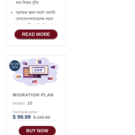
করে বিক্রয় বৃদ্ধি
গ্রাহকরা স্ক্যান করেই সরাসরি
যোগাযোগ/কল/মেসেজ করতে
পারবেন (ঠিকানা/ইমেইল -
হোয়াটসঅ্যাপ - ফোন)
READ MORE
Verified ভেন্ডর Badge
সোশ্যাল মিডিয়া ইন্টিগ্রেশন
(Facebook -
YouTube - INSTRA -
50.0%
OFF
LinkedIn - TikTok ..)
ফেসবুক শপ কানেকশন
ফেসবুক পিক্সেল Setup করে
MIGRATION PLAN
ওয়েবসাইটের ভিজিটর
এক্টিভিটি রেকর্ড করে টার্গেটেড
10
Moduls :
বিজ্ঞাপন
Purchase price :
$ 99.99
$ 199.99
নিজস্ব ব্র্যান্ডেড বারকোড
সিস্টেম
BUY NOW