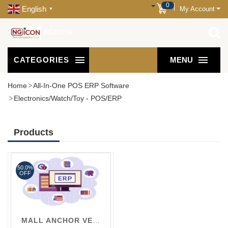
0
English
My Account
▼
NGICON
CATEGORIES
MENU
Home
All-In-One POS ERP Software
Electronics/Watch/Toy - POS/ERP
Products
50.0%
OFF
MALL ANCHOR VENDOR