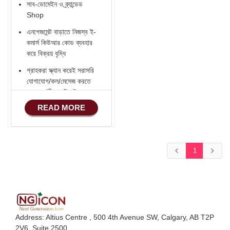
সাব-ডোমেইন ও ব্র্যান্ডেড
প্রোডাক্ট ফটোগ্রাফি 3 টি
Shop
পণ্য
এনগেজমেন্ট বাড়াতে নিজস্ব ই-
প্রোডাক্ট ফটোগ্রাফি এডিট 3
কমার্স কিউআর কোড ব্যবহার
টি পণ্য
করে বিক্রয় বৃদ্ধি
গ্রাহকরা স্ক্যান করেই সরাসরি
যোগাযোগ/কল/মেসেজ করতে
পারবেন (ঠিকানা/ইমেইল -
হোয়াটসঅ্যাপ - ফোন)
READ MORE
Verified ভেন্ডর Badge
সোশ্যাল মিডিয়া ইন্টিগ্রেশন
(Facebook -
1
YouTube - Instagram
- LinkedIn - TikTok ..)
ফেসবুক শপ কানেকশন
ফেসবুক পিক্সেল Setup করে
ওয়েবসাইটের ভিজিটর
Address: Altius Centre , 500 4th Avenue SW, Calgary, AB T2P
এক্টিভিটি রেকর্ড করে টার্গেটেড
2V6. Suite 2500