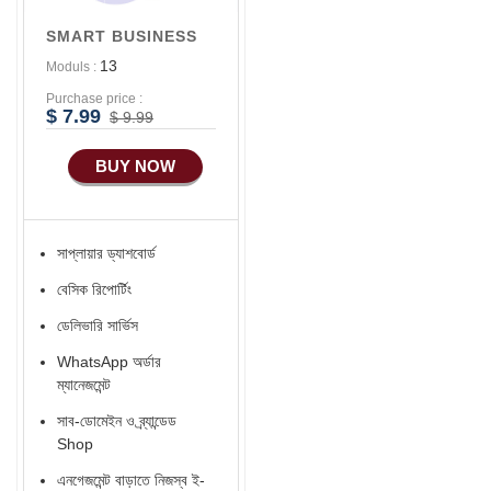
ফেসবুক পিক্সেল Setup করে
SMART BUSINESS
ওয়েবসাইটের ভিজিটর
এক্টিভিটি রেকর্ড করে টার্গেটেড
13
Moduls :
বিজ্ঞাপন
Purchase price :
$ 7.99
$ 9.99
নিজস্ব ব্র্যান্ডেড বারকোড
সিস্টেম
BUY NOW
প্রতি মাসে 12 টি পণ্য
লিস্টিং Free Services.
নিজস্ব ব্র্যান্ডেড পণ্য বিক্রি
সাপ্লায়ার ড্যাশবোর্ড
বেসিক রিপোর্টিং
ডেলিভারি সার্ভিস
WhatsApp অর্ডার
ম্যানেজমেন্ট
সাব-ডোমেইন ও ব্র্যান্ডেড
Shop
এনগেজমেন্ট বাড়াতে নিজস্ব ই-