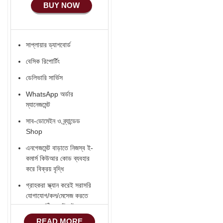
BUY NOW
প্রতি মাসে 10 টি পণ্য
লিস্টিং Free Services.
সাপ্লায়ার ড্যাশবোর্ড
বেসিক রিপোর্টিং
ডেলিভারি সার্ভিস
WhatsApp অর্ডার
ম্যানেজমেন্ট
সাব-ডোমেইন ও ব্র্যান্ডেড
Shop
এনগেজমেন্ট বাড়াতে নিজস্ব ই-
কমার্স কিউআর কোড ব্যবহার
করে বিক্রয় বৃদ্ধি
গ্রাহকরা স্ক্যান করেই সরাসরি
যোগাযোগ/কল/মেসেজ করতে
পারবেন (ঠিকানা/ইমেইল -
হোয়াটসঅ্যাপ - ফোন)
READ MORE