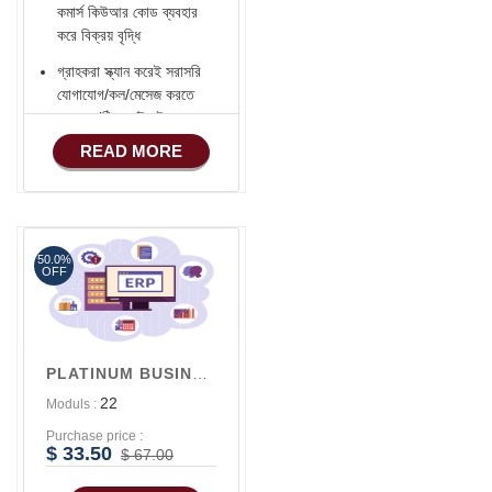
কমার্স কিউআর কোড ব্যবহার
করে বিক্রয় বৃদ্ধি
গ্রাহকরা স্ক্যান করেই সরাসরি
যোগাযোগ/কল/মেসেজ করতে
পারবেন (ঠিকানা/ইমেইল -
হোয়াটসঅ্যাপ - ফোন)
READ MORE
Verified ভেন্ডর Badge
সোশ্যাল মিডিয়া ইন্টিগ্রেশন
(Facebook -
YouTube - INSTRA -
50.0%
OFF
LinkedIn - TikTok ..)
ফেসবুক শপ কানেকশন
ফেসবুক পিক্সেল Setup করে
PLATINUM BUSINESS PLAN
ওয়েবসাইটের ভিজিটর
এক্টিভিটি রেকর্ড করে টার্গেটেড
22
Moduls :
বিজ্ঞাপন
Purchase price :
$ 33.50
$ 67.00
নিজস্ব ব্র্যান্ডেড বারকোড
সিস্টেম