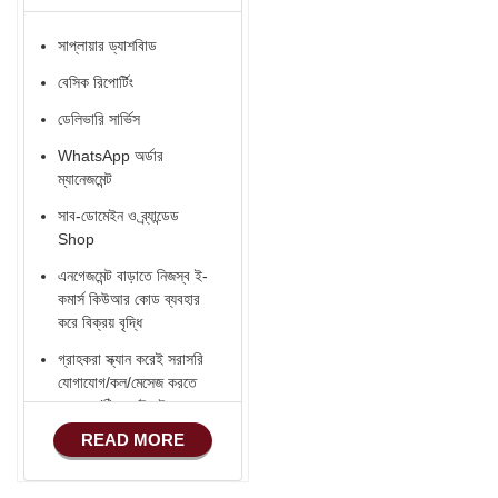
নিজস্ব ব্র্যান্ডেড পণ্য বিক্রি
সাপ্লায়ার ড্যাশবিাড
প্রোডাক্ট ফটোগ্রাফি 16 টি
বেসিক রিপোর্টিং
পণ্য
ডেলিভারি সার্ভিস
প্রোডাক্ট ফটোগ্রাফি এডিট
16 টি পণ্য
WhatsApp অর্ডার
ম্যানেজমেন্ট
ভিডিও Shoot 5 টি পণ্য
সাব-ডোমেইন ও ব্র্যান্ডেড
ভিডিও এডিট 5 টি পণ্য
Shop
ডিজিটাল মার্কেটিং সার্ভিস
এনগেজমেন্ট বাড়াতে নিজস্ব ই-
কমার্স কিউআর কোড ব্যবহার
মার্কেটিং বুস্ট সার্ভিস ৳500
করে বিক্রয় বৃদ্ধি
প্রায়োরিটি সাপোর্ট
গ্রাহকরা স্ক্যান করেই সরাসরি
বিজনেস কনসালটেন্সি সার্ভিস
যোগাযোগ/কল/মেসেজ করতে
পারবেন (ঠিকানা/ইমেইল -
ডেডিকেটেড অ্যাকাউন্ট
হোয়াটসঅ্যাপ - ফোন)
ম্যানেজার
READ MORE
Verified ভেন্ডর Badge