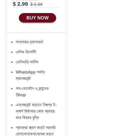
$ 2.99
$ 5.99
নিজস্ব ব্র্যান্ডেড বারকোড
সিস্টেম
BUY NOW
প্রতি মাসে 35 টি পণ্য
লিস্টিং Free Services.
নিজস্ব ব্র্যান্ডেড পণ্য বিক্রি
সাপ্লায়ার ড্যাশবোর্ড
প্রোডাক্ট ফটোগ্রাফি 20 টি
বেসিক রিপোর্টিং
পণ্য
ডেলিভারি সার্ভিস
প্রোডাক্ট ফটোগ্রাফি এডিট
20 টি পণ্য
WhatsApp অর্ডার
ম্যানেজমেন্ট
ভিডিও Shoot 7 টি পণ্য
সাব-ডোমেইন ও ব্র্যান্ডেড
ভিডিও এডিট 7 টি পণ্য
Shop
ডিজিটাল মার্কেটিং সার্ভিস
এনগেজমেন্ট বাড়াতে নিজস্ব ই-
কমার্স কিউআর কোড ব্যবহার
মার্কেটিং বুস্ট সার্ভিস ৳700
করে বিক্রয় বৃদ্ধি
প্রায়োরিটি সাপোর্ট
গ্রাহকরা স্ক্যান করেই সরাসরি
বিজনেস কনসালটেন্সি সার্ভিস
যোগাযোগ/কল/মেসেজ করতে